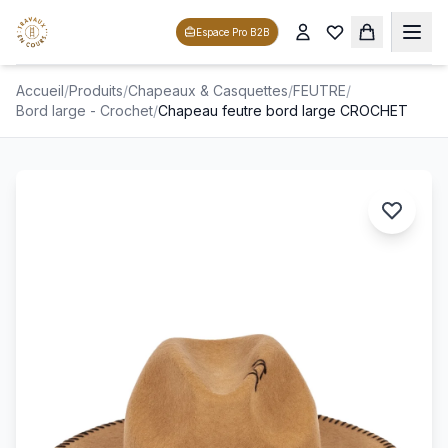
Espace Pro B2B
Accueil
/
Produits
/
Chapeaux & Casquettes
/
FEUTRE
/
Bord large - Crochet
/
Chapeau feutre bord large CROCHET