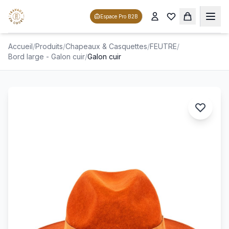
Espace Pro B2B
Accueil
/
Produits
/
Chapeaux & Casquettes
/
FEUTRE
/
Bord large - Galon cuir
/
Galon cuir