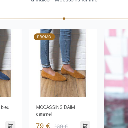
PROMO
bleu
MOCASSINS DAIM
caramel
79 €
139 €