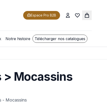
Espace Pro B2B
k
Notre histoire
Télécharger nos catalogues
s > Mocassins
s - Mocassins