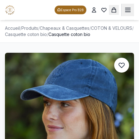
Espace Pro B2B
Accueil
/
Produits
/
Chapeaux & Casquettes
/
COTON & VELOURS
/
Casquette coton bio
/
Casquette coton bio