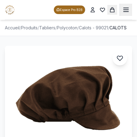
Espace Pro B2B
Accueil
/
Produits
/
Tabliers
/
Polycoton
/
Calots - 99021
/
CALOTS