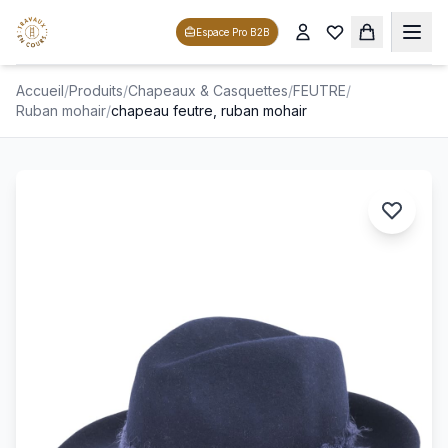
Espace Pro B2B
Accueil
/
Produits
/
Chapeaux & Casquettes
/
FEUTRE
/
Ruban mohair
/
chapeau feutre, ruban mohair