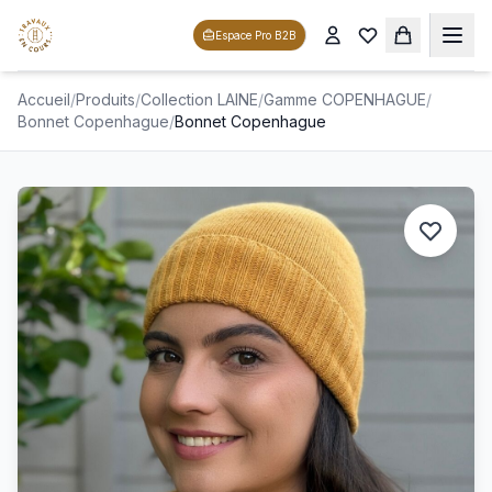
Espace Pro B2B
Accueil
/
Produits
/
Collection LAINE
/
Gamme COPENHAGUE
/
Bonnet Copenhague
/
Bonnet Copenhague