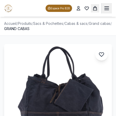
Espace Pro B2B
Accueil
/
Produits
/
Sacs & Pochettes
/
Cabas & sacs
/
Grand cabas
/
GRAND CABAS