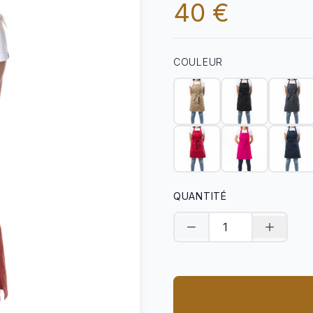
40 €
COULEUR
QUANTITÉ
Diminuer la quantité
Augment