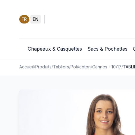
FR
EN
/
Chapeaux & Casquettes
Sacs & Pochettes
Accueil
/
Produits
/
Tabliers
/
Polycoton
/
Cannes - 10/17
/
TABL