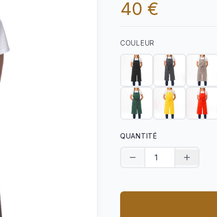
40 €
COULEUR
QUANTITÉ
Diminuer la quantité
Augment